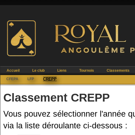
Accueil
Le club
Liens
Tournois
Classements
CFEPA
LFP
CREPP
Classement CREPP
Vous pouvez sélectionner l'année q
via la liste déroulante ci-dessous :