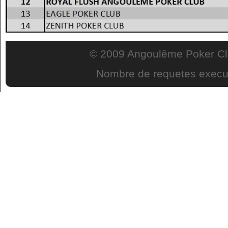
© 2009 Angoulême Poker Clu
Nombre de requetes execut