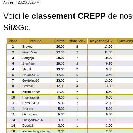
Année :
Voici le
classement CREPP
de nos 
Sit&Go.
Place
Pseudo
Points
Nbre S&G
Moyenne/S&G
Place Mo
1
Bruyes
26.00
2
13.00
2
Gokû San
22.00
2
11.00
3
Sangoju
20.00
2
10.00
4
Steefleur
19.00
2
9.50
4
Mr_tilt
19.00
2
9.50
6
Brucelee16
17.00
5
3.40
7
Goldwing16
13.00
1
13.00
8
Basta16
12.00
4
3.00
9
Bibiche2009
11.00
2
5.50
10
Hibernaatus
9.00
1
9.00
11
Chris16110
5.00
2
2.50
11
Keanox
5.00
1
5.00
11
Osmozen
5.00
1
5.00
14
Luckystrike16
3.00
2
1.50
14
Dede16
3.00
1
3.00
16
Renaudangouleme
2.00
1
2.00