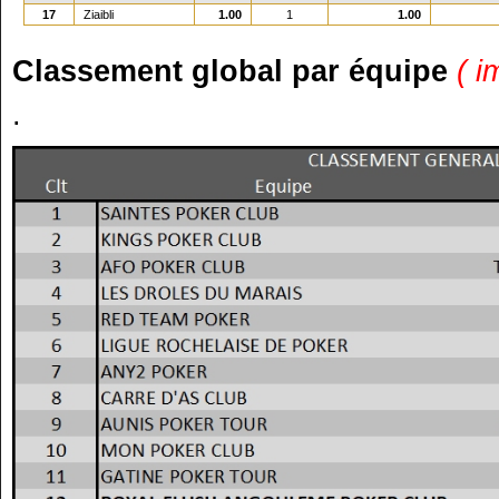
17
Ziaibli
1.00
1
1.00
Classement global par équipe
( i
.