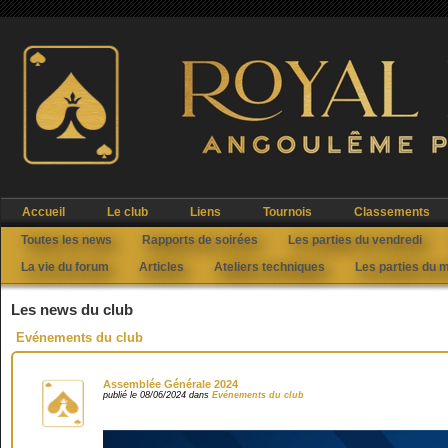
Accueil
Le club
Liens
Tournois
Classements
Toutes les news
Rapports de soirées
Les parties du vendredi
La vie du forum
Articles
Ateliers techniques
Les parties du 
Les news du club
Evénements du club
Assemblée Générale 2024
publié le 08/06/2024 dans
Evénements du club