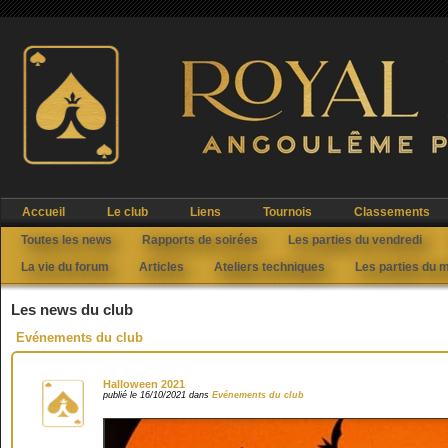
Accueil
Le club
Liens
Tournois
Classements
Toutes les news
Rapports de soirées
Les parties du vendredi
La vie du forum
Articles
Ateliers techniques
Les parties du 
Les news du club
Evénements du club
Halloween 2021
publié le 16/10/2021 dans
Evénements du club