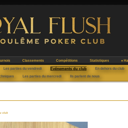
urnois
Classements
Compétitions
Statistiques
♠ Ha
Les parties du vendredi
Evénements du club
En dehors du club
echniques
Les parties du mercredi
Ils parlent de nous
u club