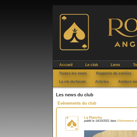
Accueil
Le club
Liens
To
Toutes les news
Rapports de soirées
La vie du forum
Articles
Ateliers t
Les news du club
Evénements du club
La Plancha
publié le 14/10/2021 dans
Evénements d