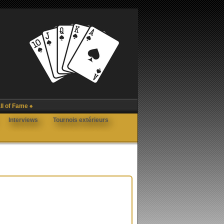
ll of Fame ♠
Interviews
Tournois extérieurs