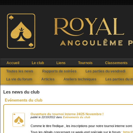
Accueil
Le club
Liens
Tournois
Classements
Toutes les news
Rapports de soirées
Les parties du vendredi
La vie du forum
Articles
Ateliers techniques
Les parties du 
Les news du club
Evénements du club
Ouverture du tournoi Interne 24/25 Novembre !
publié le 22/10/2012 dans
Evénements du club
Comme le titre l'indique , les inscriptions pour notre tournoi interne sont
Tous les détails concernant ce week-end spéciale sur le forum :
http: