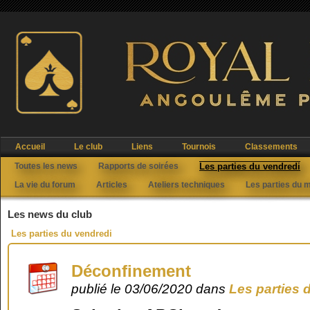
Accueil
Le club
Liens
Tournois
Classements
Toutes les news
Rapports de soirées
Les parties du vendredi
La vie du forum
Articles
Ateliers techniques
Les parties du 
Les news du club
Les parties du vendredi
Déconfinement
publié le 03/06/2020 dans
Les parties 