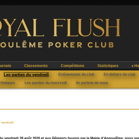
urnois
Classements
Compétitions
Statistiques
♠ Ha
Les parties du vendredi
Evénements du club
En dehors du club
echniques
Les parties du mercredi
Ils parlent de nous
u vendredi
 du vendredi 28 août 2020 et aux éléments fournis par la Mairie d'Angoulême, nous 