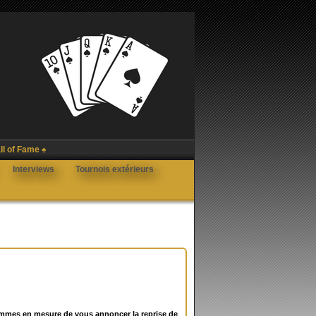
ll of Fame ♠
Interviews
Tournois extérieurs
sommes en mesure de vous annoncer la reprise de