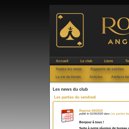
Accueil
Le club
Liens
To
Toutes les news
Rapports de soirées
La vie du forum
Articles
Ateliers t
Les news du club
Les parties du vendredi
Reprise 09/2020
publié le 01/09/2020 dans
Les parties d
Bonjour à tous !
Suite à notre réunion de bureau