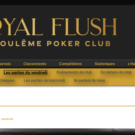
urnois
Classements
Compétitions
Statistiques
♠ Ha
Les parties du vendredi
Evénements du club
En dehors du club
echniques
Les parties du mercredi
Ils parlent de nous
u vendredi