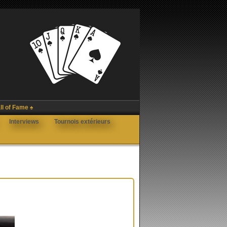
ll of Fame ♠
Interviews
Tournois extérieurs