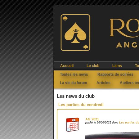
Accueil
Le club
Liens
To
Toutes les news
Rapports de soirées
La vie du forum
Articles
Ateliers t
Les news du club
Les parties du vendredi
AG 2021
publié le 26/06/2021 dans
Les parties d