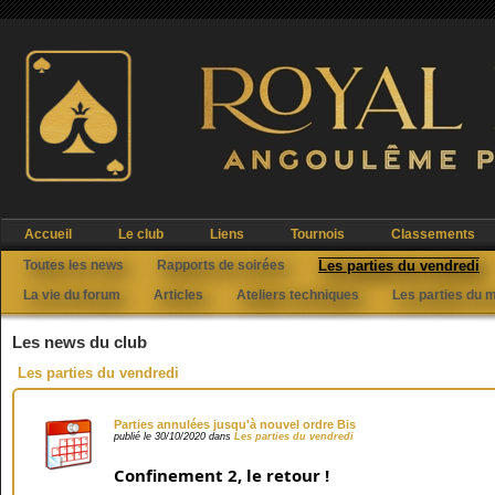
Accueil
Le club
Liens
Tournois
Classements
Toutes les news
Rapports de soirées
Les parties du vendredi
La vie du forum
Articles
Ateliers techniques
Les parties du 
Les news du club
Les parties du vendredi
Parties annulées jusqu'à nouvel ordre Bis
publié le 30/10/2020 dans
Les parties du vendredi
Confinement 2, le retour !