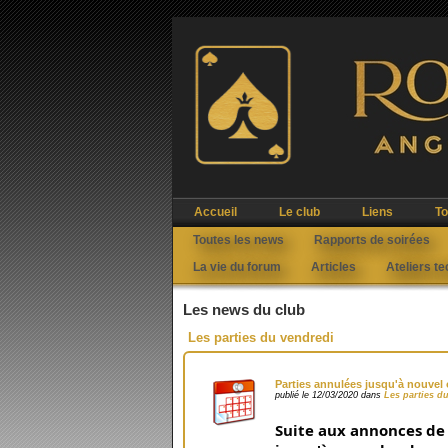
Accueil
Le club
Liens
To
Toutes les news
Rapports de soirées
La vie du forum
Articles
Ateliers t
Les news du club
Les parties du vendredi
Parties annulées jusqu'à nouvel 
publié le 12/03/2020 dans
Les parties d
Suite aux annonces de 