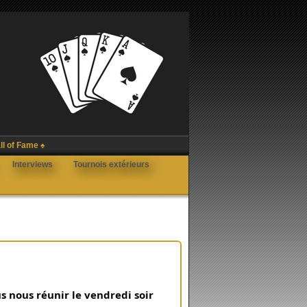
ll of Fame ♠
Interviews
Tournois extérieurs
 nous réunir le vendredi soir 