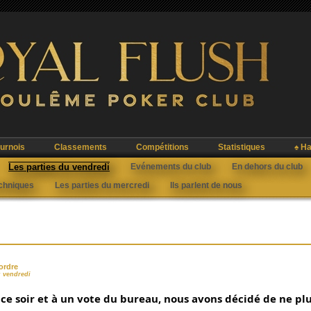
urnois
Classements
Compétitions
Statistiques
♠ Ha
Les parties du vendredi
Evénements du club
En dehors du club
echniques
Les parties du mercredi
Ils parlent de nous
ordre
u vendredi
ce soir et à un vote du bureau, nous avons décidé de ne plus