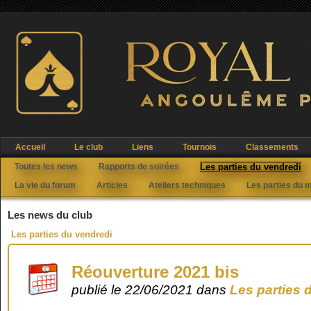
Accueil
Le club
Liens
Tournois
Classements
Toutes les news
Rapports de soirées
Les parties du vendredi
La vie du forum
Articles
Ateliers techniques
Les parties du 
Les news du club
Les parties du vendredi
Réouverture 2021 bis
publié le 22/06/2021 dans
Les parties 