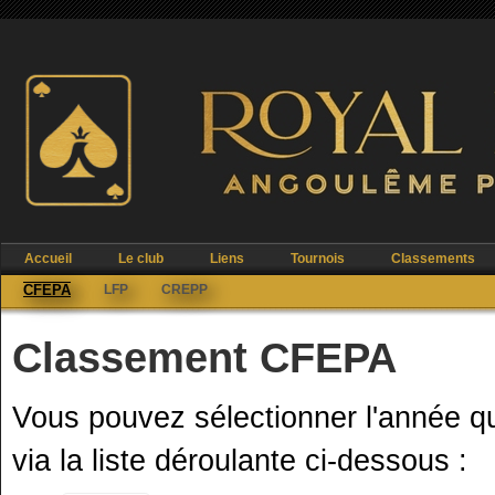
Accueil
Le club
Liens
Tournois
Classements
CFEPA
LFP
CREPP
Classement CFEPA
Vous pouvez sélectionner l'année q
via la liste déroulante ci-dessous :