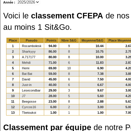
Année :
Voici le
classement CFEPA
de nos 
au moins 1 Sit&Go.
Place
Pseudo
Points
Nbre S&G
Moyenne/S&G
Place Moyenn
1
Rocambolesk
94.00
9
10.44
2.6
2
Sharkyyy
86.00
8
10.75
2.7
3
A.717177
80.00
8
10.00
3.2
4
Mehdi
71.00
6
11.83
2.8
5
Hemi
69.00
10
6.90
4.2
6
Bat Bat
59.00
8
7.38
3.8
7
David
45.00
6
7.50
4.0
8
Just-in
40.00
6
6.67
4.0
9
Lesecondbar
29.00
3
9.67
3.0
10
J7
28.00
5
5.60
4.2
11
Beegosse
23.00
8
2.88
5.6
12
Cyrcos16
6.00
2
3.00
5.0
13
Tbetoukoi
1.00
1
1.00
7.0
Classement par équipe
de notre 