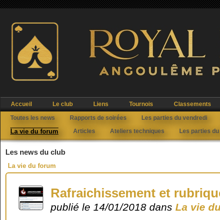
Accueil
Le club
Liens
Tournois
Classements
Toutes les news
Rapports de soirées
Les parties du vendredi
La vie du forum
Articles
Ateliers techniques
Les parties du
Les news du club
La vie du forum
Rafraichissement et rubri
publié le 14/01/2018 dans
La vie d