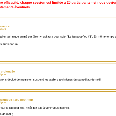
e efficacité, chaque session est limitée à 20 participants - si nous devion
istements éventuels
t avancé
iques
elier technique animé par Gromy, qui aura pour sujet "Le jeu post-flop #1". En même temps au
s sur le forum :
e prolongée
niques
ons décidé de mettre en suspend les ateliers techniques du samedi aprés-midi.
 technique : Jeu post-flop
niques
r sur le jeu post-flop, n'hésitez pas à venir vous inscrire.
e de mal ;)