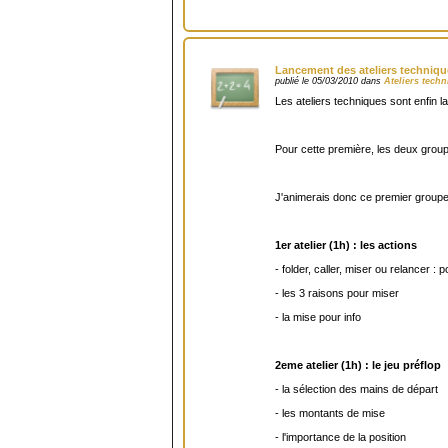
Lancement des ateliers techniques
publié le 05/03/2010 dans
Ateliers tech
Les ateliers techniques sont enfin l
Pour cette première, les deux group
J'animerais donc ce premier group
1er atelier (1h) : les actions
- folder, caller, miser ou relancer :
- les 3 raisons pour miser
- la mise pour info
2eme atelier (1h) : le jeu préflop
- la sélection des mains de départ
- les montants de mise
- l'importance de la position