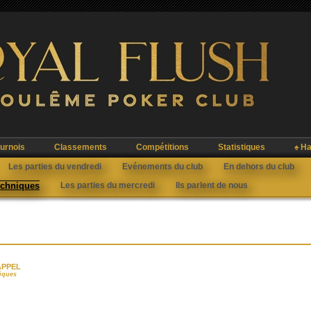
urnois
Classements
Compétitions
Statistiques
♠ Ha
Les parties du vendredi
Evénements du club
En dehors du club
techniques
Les parties du mercredi
Ils parlent de nous
RAPPEL
niques