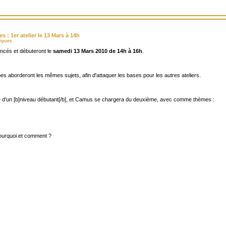
 : 1er atelier le 13 Mars à 14h
niques
ancés et débuteront le
samedi 13 Mars 2010 de 14h à 16h
.
es aborderont les mêmes sujets, afin d'attaquer les bases pour les autres ateliers.
e d'un [b]niveau débutant[/b], et Camus se chargera du deuxième, avec comme thèmes :
 pourquoi et comment ?