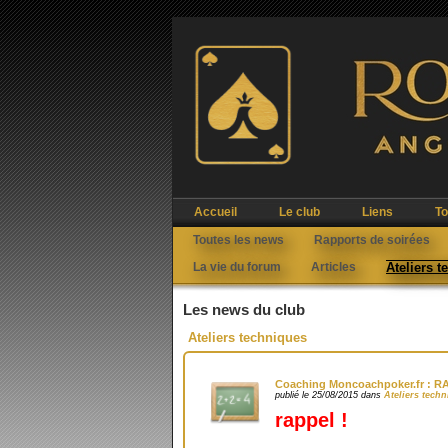
Accueil
Le club
Liens
To
Toutes les news
Rapports de soirées
La vie du forum
Articles
Ateliers 
Les news du club
Ateliers techniques
Coaching Moncoachpoker.fr : 
publié le 25/08/2015 dans
Ateliers tech
rappel !