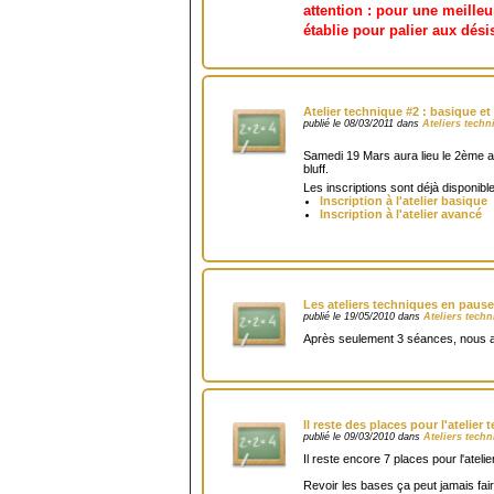
attention : pour une meilleur
établie pour palier aux dés
Atelier technique #2 : basique e
publié le 08/03/2011 dans
Ateliers techn
Samedi 19 Mars aura lieu le 2ème at
bluff.
Les inscriptions sont déjà disponible
Inscription à l'atelier basique
Inscription à l'atelier avancé
Les ateliers techniques en paus
publié le 19/05/2010 dans
Ateliers tech
Après seulement 3 séances, nous av
Il reste des places pour l'atelier
publié le 09/03/2010 dans
Ateliers tech
Il reste encore 7 places pour l'atelie
Revoir les bases ça peut jamais fair