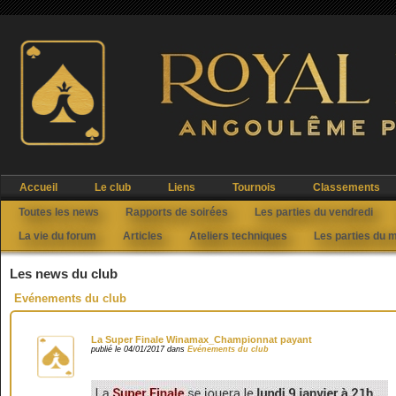
Accueil
Le club
Liens
Tournois
Classements
Toutes les news
Rapports de soirées
Les parties du vendredi
La vie du forum
Articles
Ateliers techniques
Les parties du 
Les news du club
Evénements du club
La Super Finale Winamax_Championnat payant
publié le 04/01/2017 dans
Evénements du club