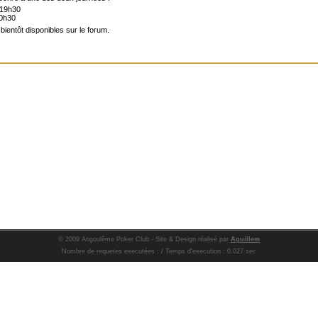
 19h30
10h30
bientôt disponibles sur le forum.
© 2009 Angoulême Poker Club - Site & Design réalisé par
Aguillem
Nombre de requetes executées : / Temps d'execution : 0.027 sec