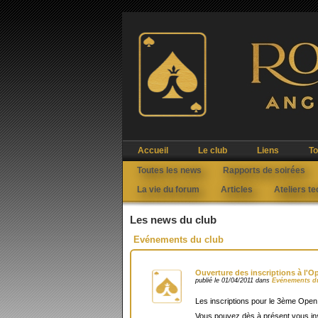
Accueil
Le club
Liens
To
Toutes les news
Rapports de soirées
La vie du forum
Articles
Ateliers t
Les news du club
Evénements du club
Ouverture des inscriptions à l'O
publié le 01/04/2011 dans
Evénements d
Les inscriptions pour le 3ème Open
Vous pouvez dès à présent vous ins