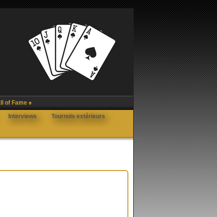
ll of Fame ♠
Interviews
Tournois extérieurs