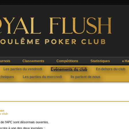
urnois
Classements
Compétitions
Statistiques
♠ Ha
Les parties du vendredi
Evénements du club
En dehors du club
echniques
Les parties du mercredi
Ils parlent de nous
pen
u club
 de l'APC sont désormais ouvertes.
crire à une des deux journées :