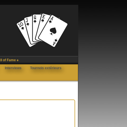
ll of Fame ♠
Interviews
Tournois extérieurs