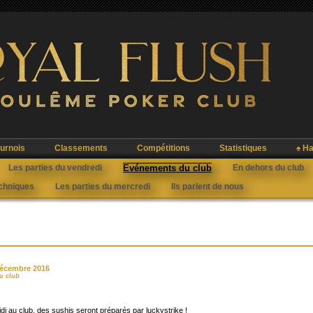
urnois
Classements
Compétitions
Statistiques
♠ Ha
Les parties du vendredi
Evénements du club
En dehors du club
echniques
Les parties du mercredi
Ils parlent de nous
décembre 2016
u club
midi au club, des sushis seront préparés par luckystrike !