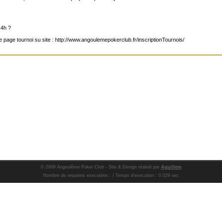
14h ?
ur le page tournoi su site : http://www.angoulemepokerclub.fr/inscriptionTournois/
© 2009 Angoulême Poker Club - Site & Design réalisé par
Aguillem
Nombre de requetes executées : / Temps d'execution : 0.029 sec