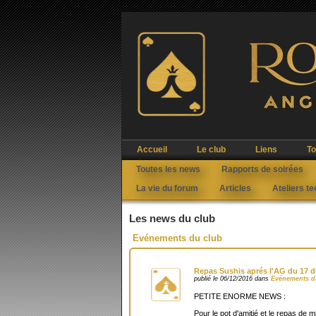
Accueil
Le club
Liens
To
Toutes les news
Rapports de soirées
La vie du forum
Articles
Ateliers t
Les news du club
Evénements du club
Repas Sushis aprés l'AG du 17 
publié le 06/12/2016 dans
Evénements d
PETITE ENORME NEWS :
Pour le pot d'amitié et le repas de 