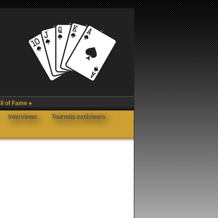
ll of Fame ♠
Interviews
Tournois extérieurs