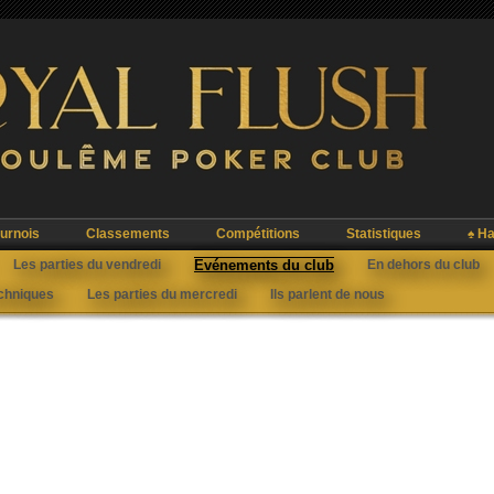
urnois
Classements
Compétitions
Statistiques
♠ Ha
Les parties du vendredi
Evénements du club
En dehors du club
echniques
Les parties du mercredi
Ils parlent de nous