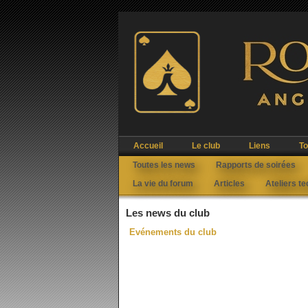
Accueil
Le club
Liens
To
Toutes les news
Rapports de soirées
La vie du forum
Articles
Ateliers t
Les news du club
Evénements du club