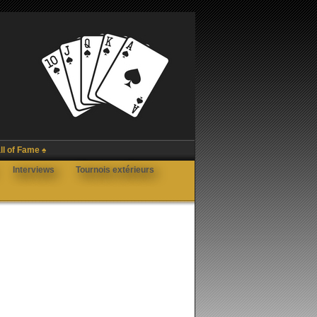
ll of Fame ♠
Interviews
Tournois extérieurs