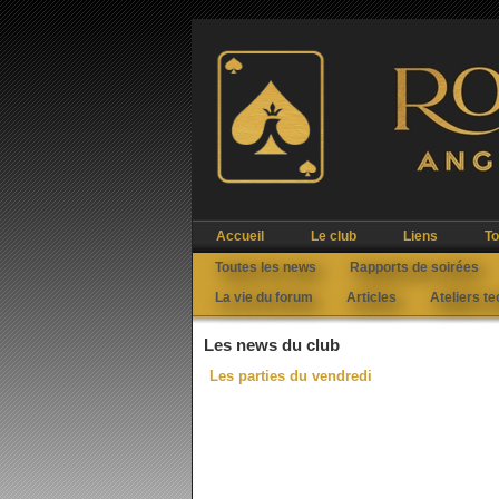
Accueil
Le club
Liens
To
Toutes les news
Rapports de soirées
La vie du forum
Articles
Ateliers t
Les news du club
Les parties du vendredi