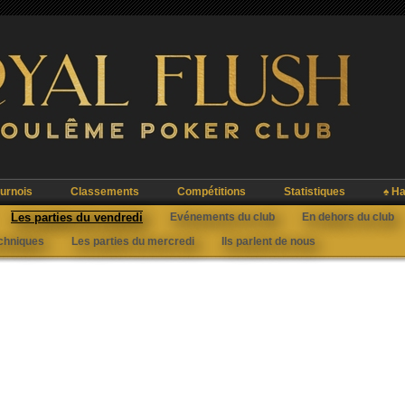
urnois
Classements
Compétitions
Statistiques
♠ Ha
Les parties du vendredi
Evénements du club
En dehors du club
echniques
Les parties du mercredi
Ils parlent de nous