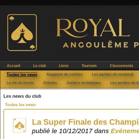
Accueil
Le club
Liens
Tournois
Classements
Toutes les news
Rapports de soirées
Les parties du vendredi
La vie du forum
Articles
Ateliers techniques
Les parties du 
Les news du club
Toutes les news
La Super Finale des Champ
publié le 10/12/2017 dans
Evéneme