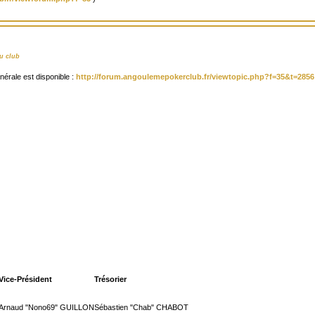
u club
érale est disponible :
http://forum.angoulemepokerclub.fr/viewtopic.php?f=35&t=2856
Vice-Président
Trésorier
Arnaud "Nono69" GUILLON
Sébastien "Chab" CHABOT