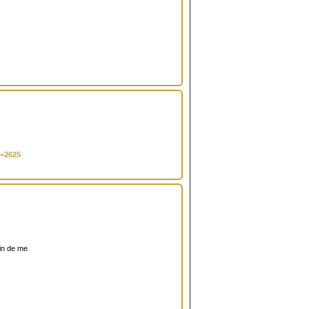
t=2625
fin de me