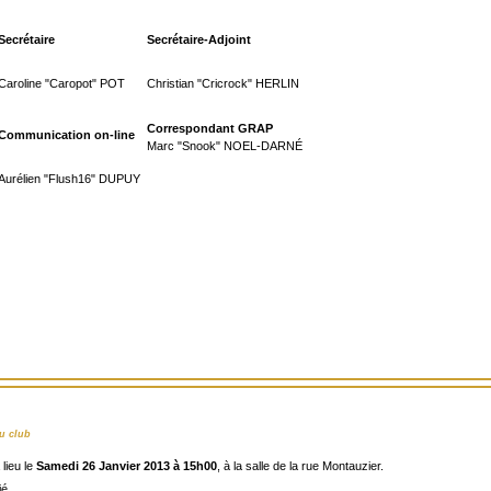
Secrétaire
Secrétaire-Adjoint
Caroline "Caropot" POT
Christian "Cricrock" HERLIN
Correspondant GRAP
Communication on-line
Marc "Snook" NOEL-DARNÉ
Aurélien "Flush16" DUPUY
u club
lieu le
Samedi 26 Janvier 2013 à 15h00
, à la salle de la rue Montauzier.
ié.