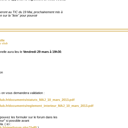
peront au TIC du 19 Mai, prochainement mis à
tre sur la "liste" pour pouvoir
lle
u club
lle aura lieu le
Vendredi 29 mars à 19h30
.
ion
s on vous demandera validation :
lub.fr/documents/statuts_MAJ_10_mars_2013.pdf
lub.fr/documents/reglement_interieur_MAJ_10_mars_2013.pdf
ouvez les formuler sur le forum dans les
eur" si possible avant
. ( ici :
b.fr/viewforum.php?f=85
)