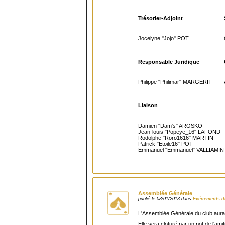
Trésorier-Adjoint
Jocelyne "Jojo" POT
Responsable Juridique
Philippe "Philimar" MARGERIT
Liaison
Damien "Dam's" AROSKO
Jean-louis "Popeye_16" LAFOND
Rodolphe "Roro1616" MARTIN
Patrick "Etoile16" POT
Emmanuel "Emmanuel" VALLIAMIN
Assemblée Générale
publié le 08/01/2013 dans
Evénements d
L'Assemblée Générale du club aura 
Elle sera cloturé par un pot de l'amit