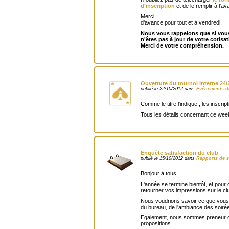
d'inscription
et de le remplir à l'
Merci
d'avance pour tout et à vendredi.
Nous vous rappelons que si vou
n'êtes pas à jour de votre cotisa
Merci de votre compréhension.
Ouverture du tournoi Interne 24
publié le 22/10/2012 dans
Evénements d
Comme le titre l'indique , les inscri
Tous les détails concernant ce wee
Enquête satisfaction du club
publié le 15/10/2012 dans
Rapports de s
Bonjour à tous,
L'année se termine bientôt, et pour
retourner vos impressions sur le cl
Nous voudrions savoir ce que vous 
du bureau, de l'ambiance des soirées
Egalement, nous sommes preneur d
propositions.