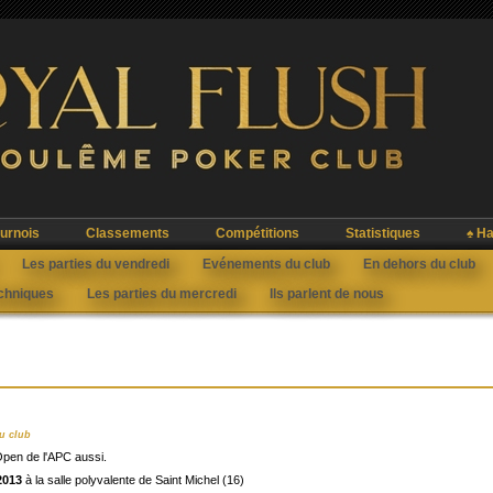
urnois
Classements
Compétitions
Statistiques
♠ Ha
Les parties du vendredi
Evénements du club
En dehors du club
echniques
Les parties du mercredi
Ils parlent de nous
u club
Open de l'APC aussi.
2013
à la salle polyvalente de Saint Michel (16)