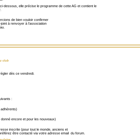
 ci-dessous, elle précise le programme de cette AG et contient le
.
rcions de bien vouloir confirmer
-joint à renvoyer à l’association
au.
u club
régler dès ce vendredi.
uivants :
 adhérents)
pas donné encore et pour les nouveaux)
sse inscrite (pour tout le monde, anciens et
référez être contacté via votre adresse email du forum.
mulaire