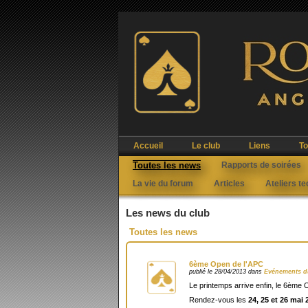
Accueil
Le club
Liens
To
Toutes les news
Rapports de soirées
La vie du forum
Articles
Ateliers t
Les news du club
Toutes les news
6ème Open de l'APC
publié le 28/04/2013 dans
Evénements d
Le printemps arrive enfin, le 6ème 
Rendez-vous les
24, 25 et 26 mai 