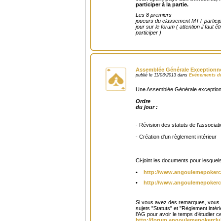
participer à la partie.
Les 8 premiers
joueurs du classement MTT partici
jour sur le forum ( attention il faut ê
participer )
Assemblée Générale Exceptionne
publié le 11/03/2013 dans
Evénements d
Une Assemblée Générale exceptionne
Ordre
du jour :
- Révision des statuts de l’associat
- Création d’un règlement intérieur
Ci-joint les documents pour lesquel
•
http://www.angoulemepokerc
•
http://www.angoulemepokerc
Si vous avez des remarques, vous p
sujets "Statuts" et "Règlement intéri
l’AG pour avoir le temps d’étudier cela
http://forum.angoulemepokerclu