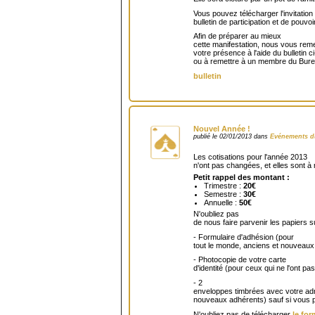
Vous pouvez télécharger l'invitation
bulletin de participation et de pouvoir
Afin de préparer au mieux
cette manifestation, nous vous reme
votre présence à l'aide du bulletin ci
ou à remettre à un membre du Bure
bulletin
Nouvel Année !
publié le 02/01/2013 dans
Evénements d
Les cotisations pour l'année 2013
n'ont pas changées, et elles sont à 
Petit rappel des montant :
Trimestre :
20€
Semestre :
30€
Annuelle :
50€
N'oubliez pas
de nous faire parvenir les papiers s
- Formulaire d'adhésion (pour
tout le monde, anciens et nouveaux
- Photocopie de votre carte
d'identité (pour ceux qui ne l'ont 
- 2
enveloppes timbrées avec votre adre
nouveaux adhérents) sauf si vous p
N'oubliez pas de télécharger
le for