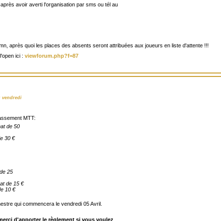
 après avoir averti l'organisation par sms ou tél au
n, après quoi les places des absents seront attribuées aux joueurs en liste d'attente !!!
l'open ici :
viewforum.php?f=87
u vendredi
 classement MTT:
at de 50
de 30 €
 de 25
at de 15 €
de 10 €
estre qui commencera le vendredi 05 Avril.
merci d'apporter le règlement si vous voulez