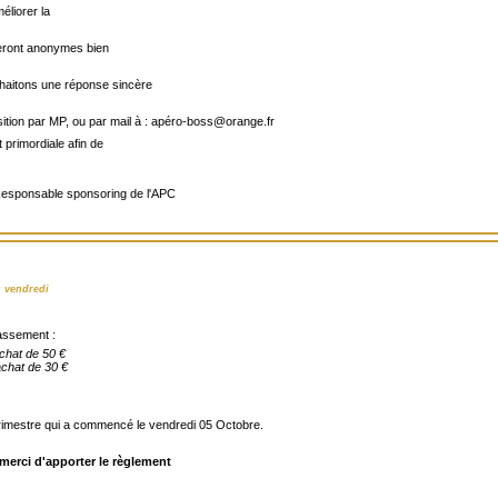
méliorer la
teront anonymes bien
haitons une réponse sincère
osition par MP, ou par mail à : apéro-boss@orange.fr
 primordiale afin de
esponsable sponsoring de l'APC
u vendredi
lassement :
hat de 50 €
hat de 30 €
trimestre qui a commencé le vendredi 05 Octobre.
 merci d'apporter le règlement