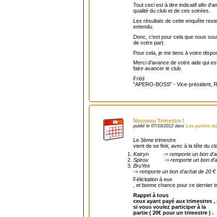
Tout ceci est à titre indicatif afin d'a
qualité du club et de ces soirées.
Les résultats de cette enquête res
entendu.
Donc, c'est pour cela que nous sou
de votre part.
Pour cela, je me tiens à votre disp
Merci d'avance de votre aide qui est
faire avancer le club.
Fréd
"APERO-BOSS" - Vice-président, R
Nouveau Trimestre !
publié le 07/10/2012 dans
Les parties d
Le 3ème trimestre
vient de se finir, avec à la tête du c
Katryn -> remporte un bon d'ac
Spirou -> remporte un bon d'ac
BruYes
-> remporte un bon d'achat de 20 €
Félicitation à eux
, et bonne chance pour ce dernier 
Rappel à tous
ceux ayant payé aux trimestres ,
si vous voulez participer à la
partie ( 20€ pour un trimestre ) .