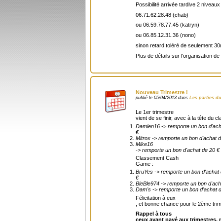
Possibilité arrivée tardive 2 niveaux
06.71.62.28.48 (chab)
ou 06.59.78.77.45 (katryn)
ou 06.85.12.31.36 (nono)
sinon retard toléré de seulement 30m
Plus de détails sur l'organisation de 
Nouveau Trimestre !
publié le 05/04/2013 dans
Les parties d
Le 1er trimestre
vient de se finir, avec à la tête du
Damien16 -> remporte un bon d'ach
€
Mitrox -> remporte un bon d'achat 
Mike16
-> remporte un bon d'achat de 20 €
Classement Cash
Game :
BruYes -> remporte un bon d'achat
€
BleBle974 -> remporte un bon d'ach
Dam's -> remporte un bon d'achat 
Félicitation à eux
, et bonne chance pour le 2ème trim
Rappel à tous
ceux ayant payé aux trimestres, 