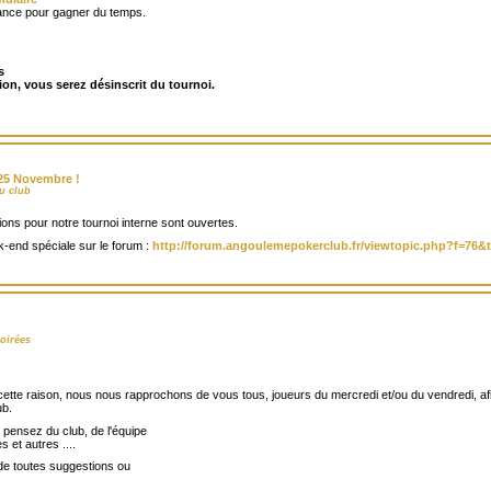
avance pour gagner du temps.
s
tion, vous serez désinscrit du tournoi.
/25 Novembre !
u club
ptions pour notre tournoi interne sont ouvertes.
k-end spéciale sur le forum :
http://forum.angoulemepokerclub.fr/viewtopic.php?f=76&
oirées
 cette raison, nous nous rapprochons de vous tous, joueurs du mercredi et/ou du vendredi, a
ub.
pensez du club, de l'équipe
 et autres ....
e toutes suggestions ou