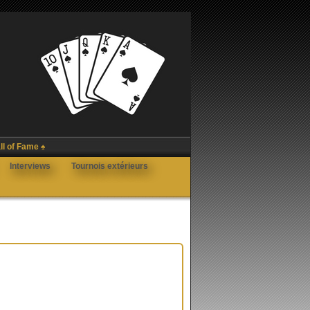
ll of Fame ♠
Interviews
Tournois extérieurs