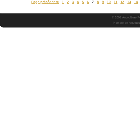
Page précédente
-
1
-
2
-
3
-
4
-
5
-
6
-
7
-
8
-
9
-
10
-
11
-
12
-
13
-
14
© 2009 Angoulême Pok
Nombre de requetes 