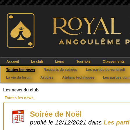
Accueil
Le club
Liens
Tournois
Classements
Toutes les news
Rapports de soirées
Les parties du vendredi
La vie du forum
Articles
Ateliers techniques
Les parties du 
Les news du club
Toutes les news
Soirée de Noël
publié le 12/12/2021 dans
Les part