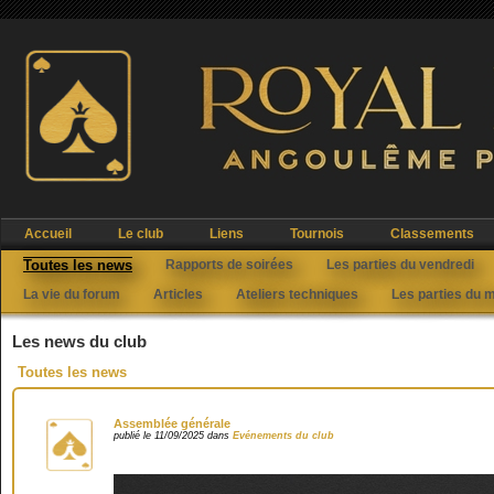
Accueil
Le club
Liens
Tournois
Classements
Toutes les news
Rapports de soirées
Les parties du vendredi
La vie du forum
Articles
Ateliers techniques
Les parties du 
Les news du club
Toutes les news
Assemblée générale
publié le 11/09/2025 dans
Evénements du club