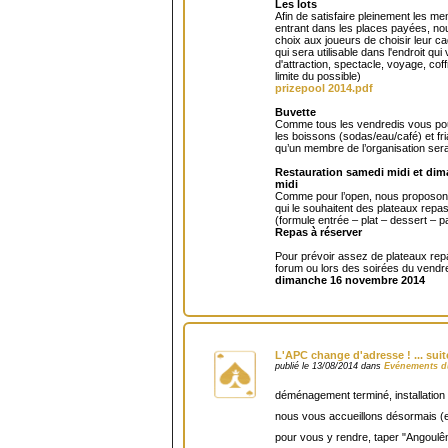
Les lots
Afin de satisfaire pleinement les m
entrant dans les places payées, no
choix aux joueurs de choisir leur 
qui sera utilisable dans l'endroit qu
d'attraction, spectacle, voyage, coff
limite du possible)
prizepool 2014.pdf
Buvette
Comme tous les vendredis vous po
les boissons (sodas/eau/café) et fr
qu’un membre de l’organisation ser
Restauration samedi midi et di
midi
Comme pour l’open, nous proposon
qui le souhaitent des plateaux rep
(formule entrée – plat – dessert – pa
Repas à réserver
Pour prévoir assez de plateaux repa
forum ou lors des soirées du vendr
dimanche 16 novembre 2014
L'APC change d'adresse ! ... suite .
publié le 13/08/2014 dans
Evénements d
déménagement terminé, installation 
nous vous accueillons désormais (e
pour vous y rendre, taper "Angoulê