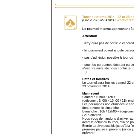
Tournoi interne 2014 - 22 et 23 
publié le 22/10/2014 dans
Evénements d
Le tournoi interne approchant à 
Attention
- il n’y aura pas de partie le vendr
- le tournoi est ouvert à toute per
- pas d’adhésion possible le jour du
- pour les personnes désirant partic
s’inscrire merci de nous contacter 
…)
Dates et horaires
Le tournoi aura lieu les samedi 22 
23 novembre 2014
Main event
Samedi : 10h00 / 12h00 –
(déjeuner : 1h00) - 13h00 / 21h env
Les personnes non éliminées le sa
donc revenir le dimanche.
Dimanche : 10h / 12h00 – (déjeuner
/ 21h environ
Nous vous demandons d'arriver au
avant le début du tournoi, afin de po
Entrée tardive possible jusqu’à la fin
première pause si prévenu (sinon ju
prévenu)