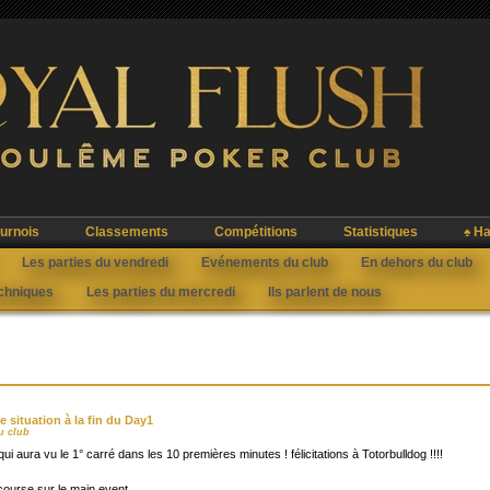
urnois
Classements
Compétitions
Statistiques
♠ Ha
Les parties du vendredi
Evénements du club
En dehors du club
echniques
Les parties du mercredi
Ils parlent de nous
e situation à la fin du Day1
u club
qui aura vu le 1° carré dans les 10 premières minutes ! félicitations à Totorbulldog !!!!
course sur le main event