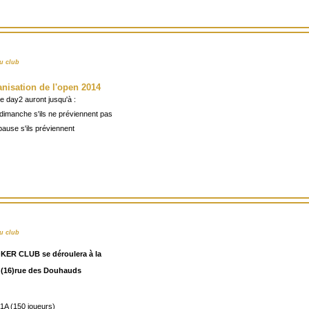
u club
anisation de l'open 2014
le day2 auront jusqu'à :
e dimanche s'ils ne préviennent pas
 pause s'ils préviennent
u club
ER CLUB se déroulera à la
l (16)rue des Douhauds
1A (150 joueurs)