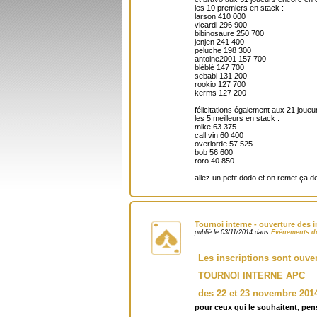
les 10 premiers en stack :
larson 410 000
vicardi 296 900
bibinosaure 250 700
jenjen 241 400
peluche 198 300
antoine2001 157 700
bléblé 147 700
sebabi 131 200
rookio 127 700
kerms 127 200
félicitations également aux 21 joueu
les 5 meilleurs en stack :
mike 63 375
call vin 60 400
overlorde 57 525
bob 56 600
roro 40 850
allez un petit dodo et on remet ça d
Tournoi interne - ouverture des i
publié le 03/11/2014 dans
Evénements d
Les inscriptions sont ouver
TOURNOI INTERNE APC
des 22 et 23 novembre 201
pour ceux qui le souhaitent, pen