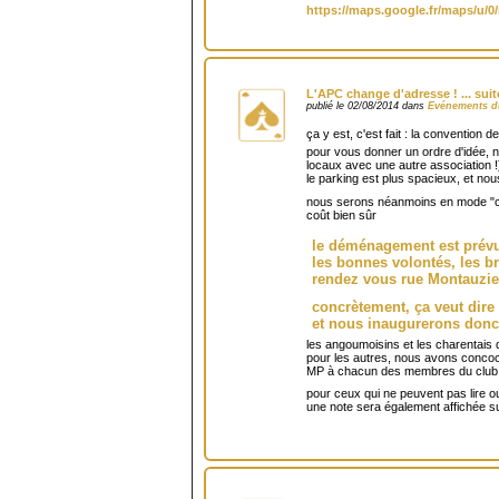
https://maps.google.fr/maps/u
L'APC change d'adresse ! ... suite 
publié le 02/08/2014 dans
Evénements d
ça y est, c'est fait : la convention d
pour vous donner un ordre d'idée, 
locaux avec une autre association !
le parking est plus spacieux, et nou
nous serons néanmoins en mode "cam
coût bien sûr
le déménagement est prévu
les bonnes volontés, les b
rendez vous rue Montauzie
concrètement, ça veut dire
et nous inaugurerons donc 
les angoumoisins et les charentais 
pour les autres, nous avons concocté
MP à chacun des membres du club
pour ceux qui ne peuvent pas lire ou
une note sera également affichée sur