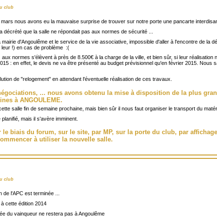
u club
 mars nous avons eu la mauvaise surprise de trouver sur notre porte une pancarte interdisant
a décrété que la salle ne répondait pas aux normes de sécurité ...
mairie d'Angoulême et le service de la vie associative, impossible d'aller à l'encontre de la 
a leur !) en cas de problème :(
x normes s'élèvent à près de 8.500€ à la charge de la ville, et bien sûr, si leur réalisation
015 : en effet, le devis ne va être présenté au budget prévisionnel qu'en février 2015. Nous s
lution de "relogement" en attendant l'éventuelle réalisation de ces travaux.
égociations, ... nous avons obtenu la mise à disposition de la plus gran
rgines à ANGOULEME.
 cette salle fin de semaine prochaine, mais bien sûr il nous faut organiser le transport du maté
anifié, mais il s'avère imminent.
e biais du forum, sur le site, par MP, sur la porte du club, par affichage
mmencer à utiliser la nouvelle salle.
u club
n de l'APC est terminée ...
à cette édition 2014
rophée du vainqueur ne restera pas à Angoulême