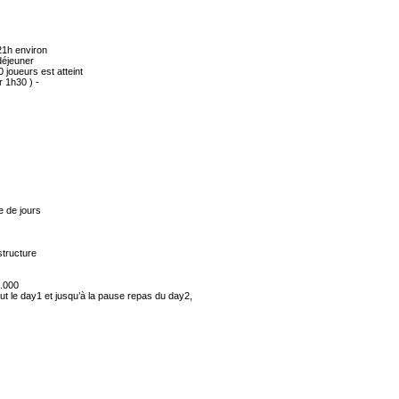
 21h environ
 déjeuner
 joueurs est atteint
 1h30 ) -
e de jours
structure
0.000
ut le day1 et jusqu’à la pause repas du day2,