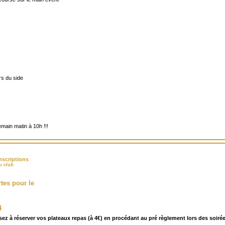
rs du side
emain matin à 10h !!!
nscriptions
u club
tes pour le
4
sez à réserver vos plateaux repas (à 4€) en procédant au pré règlement lors des soir