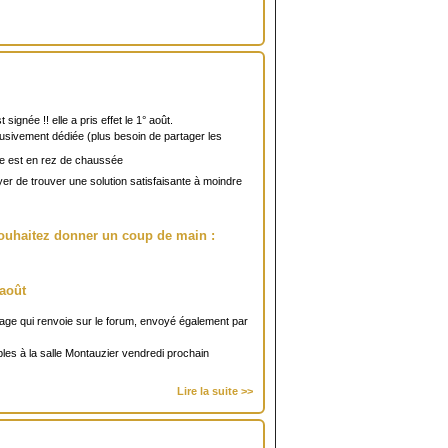
signée !! elle a pris effet le 1° août.
usivement dédiée (plus besoin de partager les
lle est en rez de chaussée
r de trouver une solution satisfaisante à moindre
souhaitez donner un coup de main :
 août
essage qui renvoie sur le forum, envoyé également par
bles à la salle Montauzier vendredi prochain
Lire la suite >>