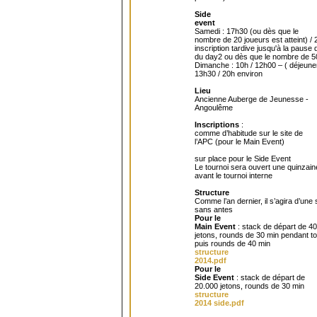
Side
event
Samedi : 17h30 (ou dès que le
nombre de 20 joueurs est atteint) /
inscription tardive jusqu'à la pause
du day2 ou dès que le nombre de 50
Dimanche : 10h / 12h00 – ( déjeuner
13h30 / 20h environ
Lieu
Ancienne Auberge de Jeunesse -
Angoulême
Inscriptions
:
comme d’habitude sur le site de
l’APC (pour le Main Event)
sur place pour le Side Event
Le tournoi sera ouvert une quinzain
avant le tournoi interne
Structure
Comme l’an dernier, il s’agira d’une 
sans antes
Pour le
Main Event
: stack de départ de 4
jetons, rounds de 30 min pendant to
puis rounds de 40 min
structure
2014.pdf
Pour le
Side Event
: stack de départ de
20.000 jetons, rounds de 30 min
structure
2014 side.pdf