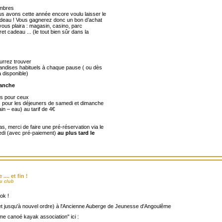
embres
us avons cette année encore voulu laisser le
cadeau ! Vous gagnerez donc un bon d’achat
i vous plaira : magasin, casino, parc
ret cadeau ... (le tout bien sûr dans la
urrez trouver
iandises habituels à chaque pause ( ou dès
a disponible)
manche
s pour ceux
as pour les déjeuners de samedi et dimanche
in – eau) au tarif de 4€
s, merci de faire une pré-réservation via le
edi (avec pré-paiement)
au plus tard le
... et fin !
u club
ok !
t jusqu'à nouvel ordre) à l'Ancienne Auberge de Jeunesse d'Angoulême
me canoé kayak association" ici :