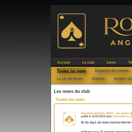
Accueil
Le club
Liens
To
Toutes les news
Rapports de soirées
La vie du forum
Articles
Ateliers t
Les news du club
Toutes les news
Tournoi interne 2014 : un point d
publié le 22/11/2014 dans
Evénements d
fin du day1 de notre tournoi interne 
et bravo aux 31 joueurs encore en 