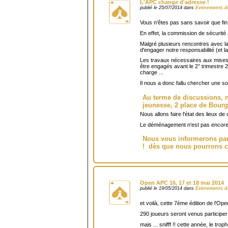
L'APC change d'adresse !
publié le 25/07/2014 dans
Evénements d
Vous n'êtes pas sans savoir que fin
En effet, la commission de sécurité 
Malgré plusieurs rencontres avec la 
d'engager notre responsabilité (et l
Les travaux nécessaires aux mises au
être engagés avant le 2° trimestre 2
charge ...
Il nous a donc fallu chercher une so
Au terme de discussions, n
jeunesse, 2 place de Bou
Nous allons faire l'état des lieux de
Le déménagement n'est pas encore pl
Nous vous informerons par l
! dès que nous pourrons co
Open APC 16, 17 et 18 mai 2014
publié le 19/05/2014 dans
Evénements d
et voilà, cette 7ème édition de l'Ope
290 joueurs seront venus participer 
mais ... snifff !! cette année, le t