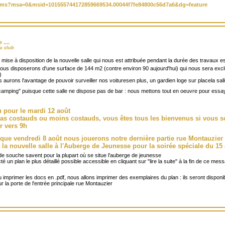
/0/ms?msa=0&msid=101555744172859669534.00044f7fe84800c56d7a6&dg=feature
....
u club
e mise à disposition de la nouvelle salle qui nous est attribuée pendant la durée des travaux est 
nous disposerons d'une surface de 144 m2 (contre environ 90 aujourd'hui) qui nous sera excl
)
s aurons l'avantage de pouvoir surveiller nos voituresen plus, un gardien loge sur placela sa
ping" puisque cette salle ne dispose pas de bar : nous mettons tout en oeuvre pour essaye
 pour le mardi 12 août
ras costauds ou moins costauds, vous êtes tous les bienvenus si vous 
r vers 9h
 que vendredi 8 août nous jouerons notre dernière partie rue Montauzier
la nouvelle salle à l'Auberge de Jeunesse pour la soirée spéciale du 15
de souche savent pour la plupart où se situe l'auberge de jeunesse
 un plan le plus détaillé possible accessible en cliquant sur "lire la suite" à la fin de ce m
 imprimer les docs en .pdf, nous allons imprimer des exemplaires du plan : ils seront disponi
 la porte de l'entrée principale rue Montauzier