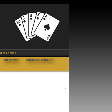
ll of Fame ♠
Interviews
Tournois extérieurs