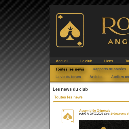
Accueil
Le club
Liens
To
Toutes les news
Rapports de soirées
La vie du forum
Articles
Ateliers t
Les news du club
Toutes les news
Assemblée Générale
publié le 29/07/2026 dans
Evénements d