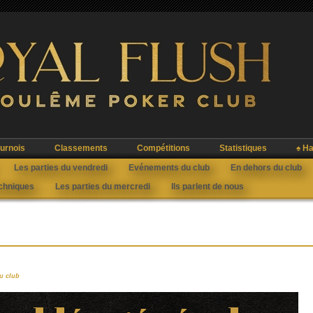
urnois
Classements
Compétitions
Statistiques
♠ Ha
Les parties du vendredi
Evénements du club
En dehors du club
echniques
Les parties du mercredi
Ils parlent de nous
u club