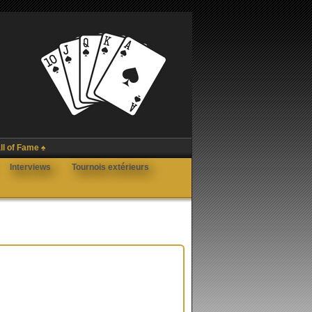
ll of Fame ♠
Interviews
Tournois extérieurs