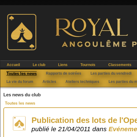
Accueil
Le club
Liens
Tournois
Classements
Toutes les news
Rapports de soirées
Les parties du vendredi
La vie du forum
Articles
Ateliers techniques
Les parties du 
Les news du club
Toutes les news
Publication des lots de l'Op
publié le 21/04/2011 dans
Evénemen