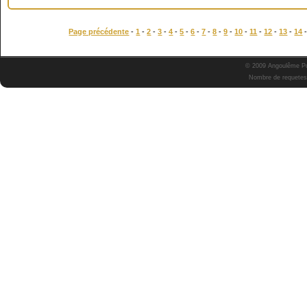
Page précédente
-
1
-
2
-
3
-
4
-
5
-
6
-
7
-
8
-
9
-
10
-
11
-
12
-
13
-
14
© 2009 Angoulême Pok
Nombre de requetes 