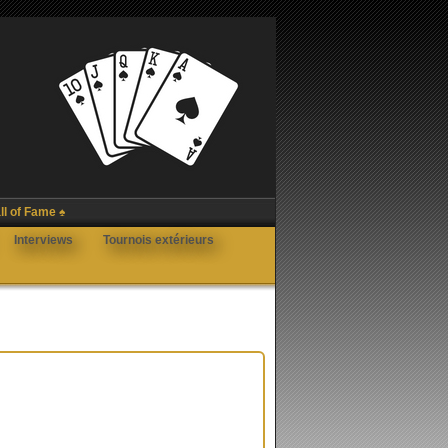
ll of Fame ♠
Interviews
Tournois extérieurs