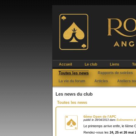
Accueil
Le club
Liens
To
Toutes les news
Rapports de soirées
La vie du forum
Articles
Ateliers t
Les news du club
Toutes les news
6ème Open de l'APC
publié le 28/04/2013 dans
Evénements d
Le printemps arrive enfin, le 6ème 
Rendez-vous les
24, 25 et 26 mai 