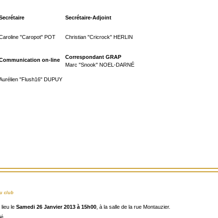
Secrétaire
Secrétaire-Adjoint
Caroline "Caropot" POT
Christian "Cricrock" HERLIN
Correspondant GRAP
Communication on-line
Marc "Snook" NOEL-DARNÉ
Aurélien "Flush16" DUPUY
u club
lieu le
Samedi 26 Janvier 2013 à 15h00
, à la salle de la rue Montauzier.
ié.