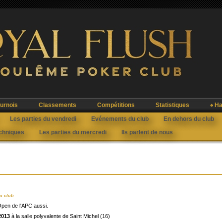
urnois
Classements
Compétitions
Statistiques
♠ Ha
Les parties du vendredi
Evénements du club
En dehors du club
echniques
Les parties du mercredi
Ils parlent de nous
u club
Open de l'APC aussi.
2013
à la salle polyvalente de Saint Michel (16)