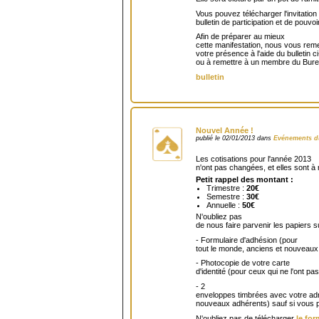
Vous pouvez télécharger l'invitation
bulletin de participation et de pouvoir
Afin de préparer au mieux
cette manifestation, nous vous reme
votre présence à l'aide du bulletin ci
ou à remettre à un membre du Bure
bulletin
Nouvel Année !
publié le 02/01/2013 dans
Evénements d
Les cotisations pour l'année 2013
n'ont pas changées, et elles sont à 
Petit rappel des montant :
Trimestre :
20€
Semestre :
30€
Annuelle :
50€
N'oubliez pas
de nous faire parvenir les papiers s
- Formulaire d'adhésion (pour
tout le monde, anciens et nouveaux
- Photocopie de votre carte
d'identité (pour ceux qui ne l'ont 
- 2
enveloppes timbrées avec votre adre
nouveaux adhérents) sauf si vous p
N'oubliez pas de télécharger
le for