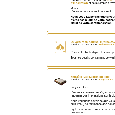
d'inscription
et de le remplir à l'
Merci
d'avance pour tout et à vendredi.
Nous vous rappelons que si vou
n'êtes pas à jour de votre cotisa
Merci de votre compréhension.
Ouverture du tournoi Interne 24
publié le 22/10/2012 dans
Evénements d
Comme le titre l'indique , les inscri
Tous les détails concernant ce wee
Enquête satisfaction du club
publié le 15/10/2012 dans
Rapports de s
Bonjour à tous,
L'année se termine bientôt, et pour
retourner vos impressions sur le cl
Nous voudrions savoir ce que vous 
du bureau, de l'ambiance des soirées
Egalement, nous sommes preneur d
propositions.