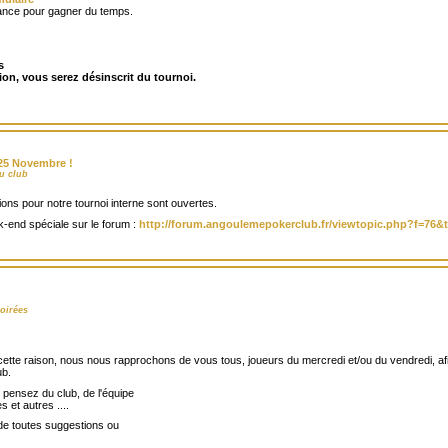
avance pour gagner du temps.
s
tion, vous serez désinscrit du tournoi.
/25 Novembre !
u club
ptions pour notre tournoi interne sont ouvertes.
k-end spéciale sur le forum :
http://forum.angoulemepokerclub.fr/viewtopic.php?f=76&
oirées
 cette raison, nous nous rapprochons de vous tous, joueurs du mercredi et/ou du vendredi, a
ub.
pensez du club, de l'équipe
 et autres ....
e toutes suggestions ou