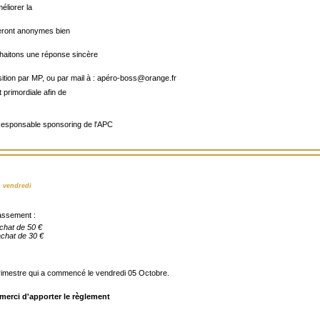
méliorer la
teront anonymes bien
haitons une réponse sincère
osition par MP, ou par mail à : apéro-boss@orange.fr
 primordiale afin de
esponsable sponsoring de l'APC
u vendredi
lassement :
hat de 50 €
hat de 30 €
trimestre qui a commencé le vendredi 05 Octobre.
 merci d'apporter le règlement