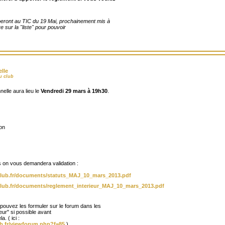
peront au TIC du 19 Mai, prochainement mis à
tre sur la "liste" pour pouvoir
lle
u club
lle aura lieu le
Vendredi 29 mars à 19h30
.
ion
s on vous demandera validation :
lub.fr/documents/statuts_MAJ_10_mars_2013.pdf
lub.fr/documents/reglement_interieur_MAJ_10_mars_2013.pdf
ouvez les formuler sur le forum dans les
eur" si possible avant
. ( ici :
b.fr/viewforum.php?f=85
)