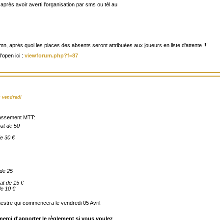
 après avoir averti l'organisation par sms ou tél au
n, après quoi les places des absents seront attribuées aux joueurs en liste d'attente !!!
l'open ici :
viewforum.php?f=87
u vendredi
 classement MTT:
at de 50
de 30 €
 de 25
at de 15 €
de 10 €
estre qui commencera le vendredi 05 Avril.
merci d'apporter le règlement si vous voulez