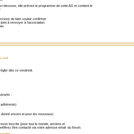
 ci-dessous, elle précise le programme de cette AG et contient le
.
rcions de bien vouloir confirmer
-joint à renvoyer à l’association
au.
u club
régler dès ce vendredi.
uivants :
 adhérents)
pas donné encore et pour les nouveaux)
sse inscrite (pour tout le monde, anciens et
référez être contacté via votre adresse email du forum.
mulaire