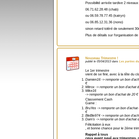
Possibilité arrivée tardive 2 niveaux
06.71.62.28.48 (chab)
ou 06.59.78.77.45 (katryn)
ou 06.85.12.31.36 (nono)
sinon retard toléré de seulement 30m
Plus de détails sur l'organisation de 
Nouveau Trimestre !
publié le 05/04/2013 dans
Les parties d
Le 1er trimestre
vient de se finir, avec à la tête du
Damien16 -> remporte un bon d'ach
€
Mitrox -> remporte un bon d'achat 
Mike16
-> remporte un bon d'achat de 20 €
Classement Cash
Game :
BruYes -> remporte un bon d'achat
€
BleBle974 -> remporte un bon d'ach
Dam's -> remporte un bon d'achat 
Félicitation à eux
, et bonne chance pour le 2ème trim
Rappel à tous
ceux ayant payé aux trimestres, 