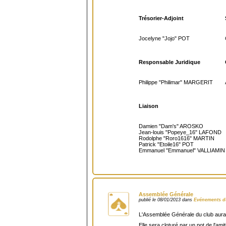
Trésorier-Adjoint
Jocelyne "Jojo" POT
Responsable Juridique
Philippe "Philimar" MARGERIT
Liaison
Damien "Dam's" AROSKO
Jean-louis "Popeye_16" LAFOND
Rodolphe "Roro1616" MARTIN
Patrick "Etoile16" POT
Emmanuel "Emmanuel" VALLIAMIN
Assemblée Générale
publié le 08/01/2013 dans
Evénements d
L'Assemblée Générale du club aura 
Elle sera cloturé par un pot de l'amit