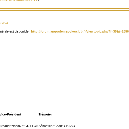
u club
érale est disponible :
http://forum.angoulemepokerclub.fr/viewtopic.php?f=35&t=2856
Vice-Président
Trésorier
Arnaud "Nono69" GUILLON
Sébastien "Chab" CHABOT