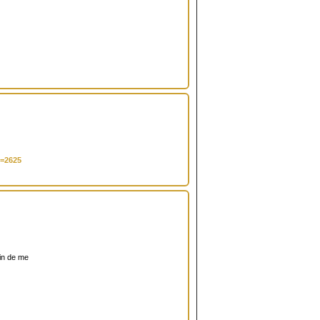
t=2625
fin de me