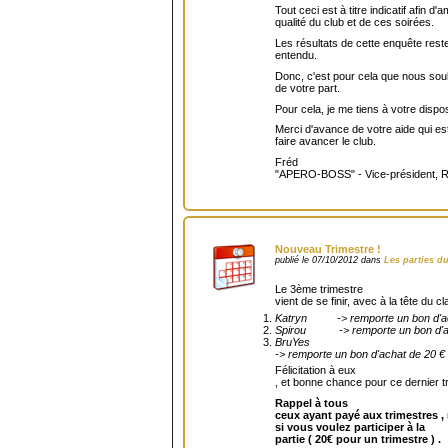
Tout ceci est à titre indicatif afin d'a
qualité du club et de ces soirées.
Les résultats de cette enquête res
entendu.
Donc, c'est pour cela que nous sou
de votre part.
Pour cela, je me tiens à votre disp
Merci d'avance de votre aide qui est
faire avancer le club.
Fréd
"APERO-BOSS" - Vice-président, R
Nouveau Trimestre !
publié le 07/10/2012 dans
Les parties d
Le 3ème trimestre
vient de se finir, avec à la tête du c
Katryn -> remporte un bon d'ac
Spirou -> remporte un bon d'ac
BruYes
-> remporte un bon d'achat de 20 €
Félicitation à eux
, et bonne chance pour ce dernier 
Rappel à tous
ceux ayant payé aux trimestres ,
si vous voulez participer à la
partie ( 20€ pour un trimestre ) .