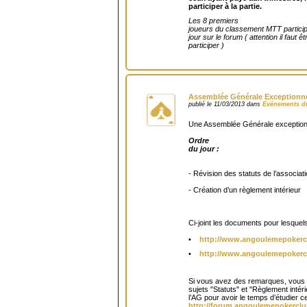
participer à la partie.
Les 8 premiers
joueurs du classement MTT partici
jour sur le forum ( attention il faut ê
participer )
Assemblée Générale Exceptionne
publié le 11/03/2013 dans
Evénements d
Une Assemblée Générale exceptionne
Ordre
du jour :
- Révision des statuts de l’associat
- Création d’un règlement intérieur
Ci-joint les documents pour lesquel
•
http://www.angoulemepokerc
•
http://www.angoulemepokerc
Si vous avez des remarques, vous p
sujets "Statuts" et "Règlement intéri
l’AG pour avoir le temps d’étudier cela
http://forum.angoulemepokerclu